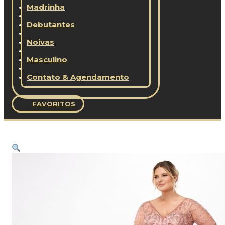
Madrinha
Debutantes
Noivas
Masculino
Contato & Agendamento
FAVORITOS