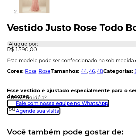
Vestido Justo Rose Todo 
Alugue por:
R$
1.590,00
Este modelo pode ser confeccionado no sob medida
Cores:
Rosa
,
Rose
Tamanhos:
44
,
46
,
48
Categorias:
Esse vestido é ajustado especialmente para o s
decotes.
Gostou da idéia?
Fale com nossa equipe no WhatsApp
ou
Agende sua visita
Você também pode gostar de: