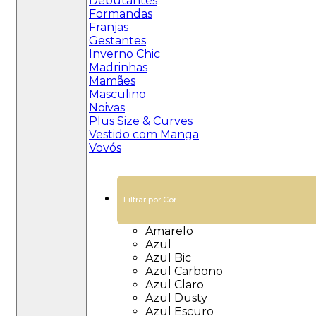
Debutantes
Formandas
Franjas
Gestantes
Inverno Chic
Madrinhas
Mamães
Masculino
Noivas
Plus Size & Curves
Vestido com Manga
Vovós
Filtrar por Cor
Amarelo
Azul
Azul Bic
Azul Carbono
Azul Claro
Azul Dusty
Azul Escuro