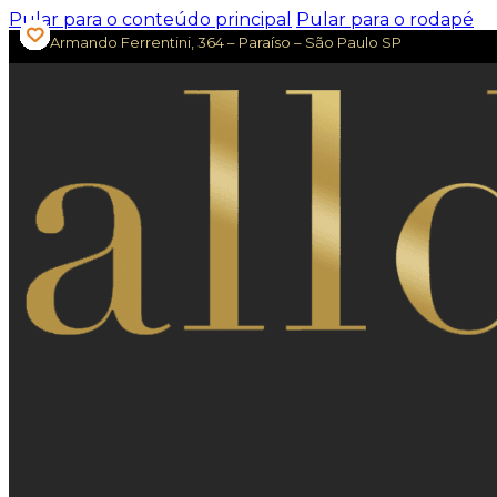
Pular para o conteúdo principal
Pular para o rodapé
Av. Armando Ferrentini, 364 – Paraíso – São Paulo SP