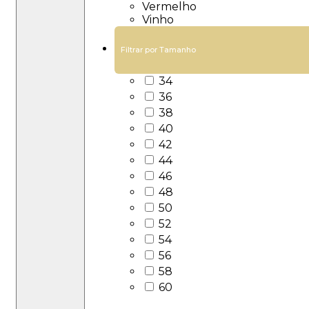
Vermelho
Vinho
Filtrar por Tamanho
34
36
38
40
42
44
46
48
50
52
54
56
58
60