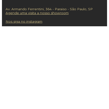
Av. Armando Ferrentini, 364 - Paraiso - São Paulo, SP
Agende uma visita a nosso showroom
Nos siga no instagram