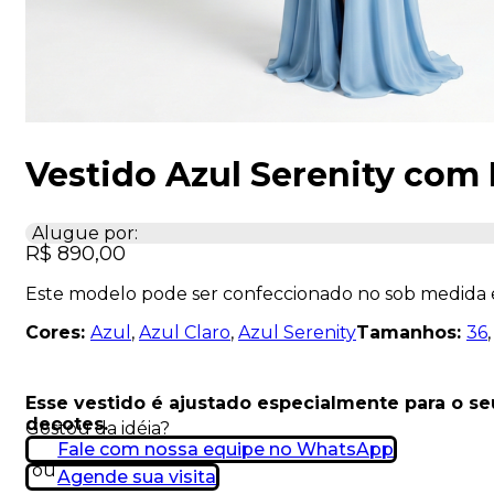
Vestido Azul Serenity com
Alugue por:
R$
890,00
Este modelo pode ser confeccionado no sob medida
Cores:
Azul
,
Azul Claro
,
Azul Serenity
Tamanhos:
36
Esse vestido é ajustado especialmente para o s
decotes.
Gostou da idéia?
Fale com nossa equipe no WhatsApp
ou
Agende sua visita