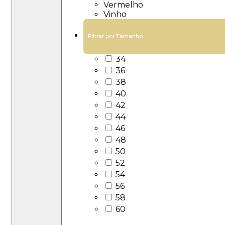
Vermelho
Vinho
Filtrar por Tamanho
34
36
38
40
42
44
46
48
50
52
54
56
58
60