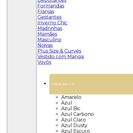
Debutantes
Formandas
Franjas
Gestantes
Inverno Chic
Madrinhas
Mamães
Masculino
Noivas
Plus Size & Curves
Vestido com Manga
Vovós
Filtrar por Cor
Amarelo
Azul
Azul Bic
Azul Carbono
Azul Claro
Azul Dusty
Azul Escuro