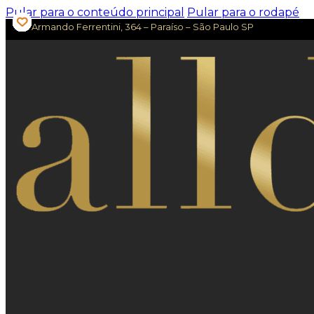
Pular para o conteúdo principal
Pular para o rodapé
Av. Armando Ferrentini, 364 – Paraíso – São Paulo SP