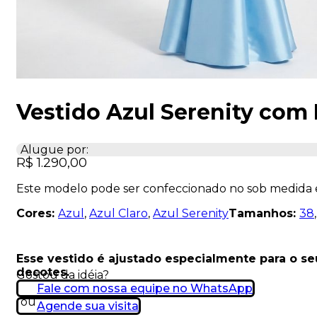
Vestido Azul Serenity com
Alugue por:
R$
1.290,00
Este modelo pode ser confeccionado no sob medida
Cores:
Azul
,
Azul Claro
,
Azul Serenity
Tamanhos:
38
Esse vestido é ajustado especialmente para o s
decotes.
Gostou da idéia?
Fale com nossa equipe no WhatsApp
ou
Agende sua visita