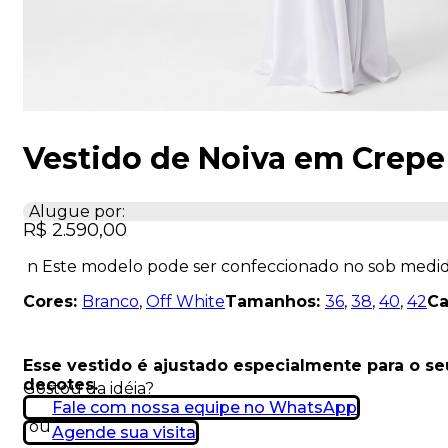
Vestido de Noiva em Crepe
Alugue por:
R$
2.590,00
n Este modelo pode ser confeccionado no sob medi
Cores:
Branco
,
Off White
Tamanhos:
36
,
38
,
40
,
42
Ca
Esse vestido é ajustado especialmente para o s
decotes.
Gostou da idéia?
Fale com nossa equipe no WhatsApp
ou
Agende sua visita