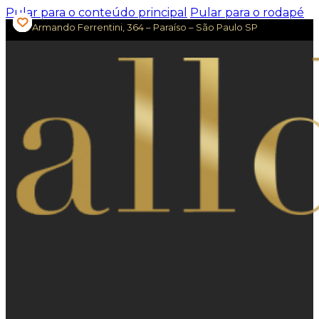
Pular para o conteúdo principal
Pular para o rodapé
Av. Armando Ferrentini, 364 – Paraíso – São Paulo SP