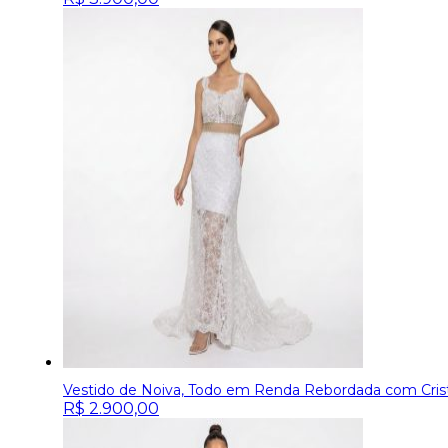
Vestido de Noiva, Todo em Renda Rebordada com Crist
R$
2.900,00