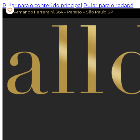
Pular para o conteúdo principal
Pular para o rodapé
Av. Armando Ferrentini, 364 – Paraíso – São Paulo SP