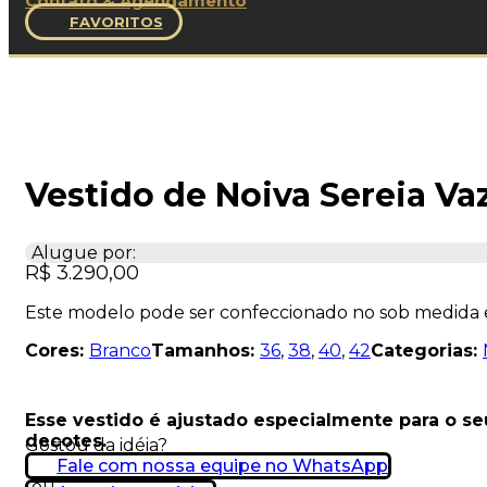
Contato & Agendamento
FAVORITOS
Vestido de Noiva Sereia V
Alugue por:
R$
3.290,00
Este modelo pode ser confeccionado no sob medida
Cores:
Branco
Tamanhos:
36
,
38
,
40
,
42
Categorias:
Esse vestido é ajustado especialmente para o s
decotes.
Gostou da idéia?
Fale com nossa equipe no WhatsApp
ou