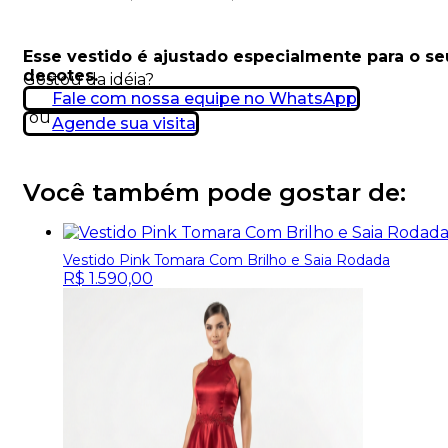
Esse vestido é ajustado especialmente para o s
decotes.
Gostou da idéia?
Fale com nossa equipe no WhatsApp
ou
Agende sua visita
Você também pode gostar de:
Vestido Pink Tomara Com Brilho e Saia Rodada
R$
1.590,00