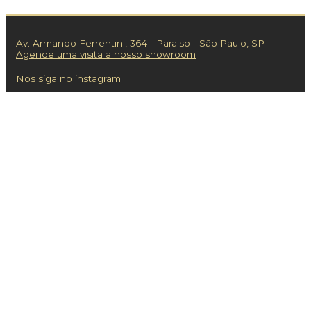
Av. Armando Ferrentini, 364 - Paraiso - São Paulo, SP
Agende uma visita a nosso showroom
Nos siga no instagram