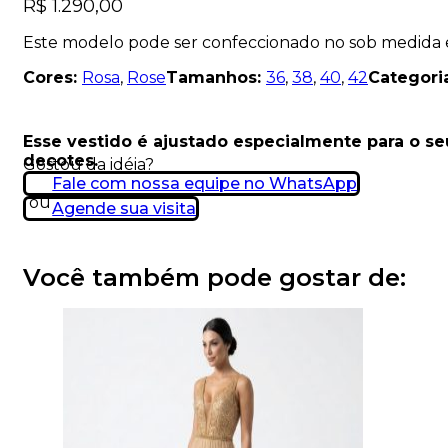
R$
1.290,00
Este modelo pode ser confeccionado no sob medida
Cores:
Rosa
,
Rose
Tamanhos:
36
,
38
,
40
,
42
Categori
Esse vestido é ajustado especialmente para o s
decotes.
Gostou da idéia?
Fale com nossa equipe no WhatsApp
ou
Agende sua visita
Você também pode gostar de: