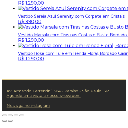
R$
1.290,00
Vestido Sereia Azul Serenity com Corpete em Cristais
R$
990,00
Vestido Marsala com Tiras nas Costas e Busto Bordado 
R$
1.290,00
Vestido Rose com Tule em Renda Floral, Bordado Casin
R$
1.290,00
Av. Armando Ferrentini, 364 - Paraiso - São Paulo, SP
Agende uma visita a nosso showroom
Nos siga no instagram