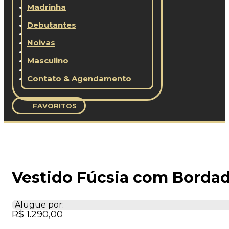
Madrinha
Debutantes
Noivas
Masculino
Contato & Agendamento
FAVORITOS
Vestido Fúcsia com Bordad
Alugue por:
R$
1.290,00