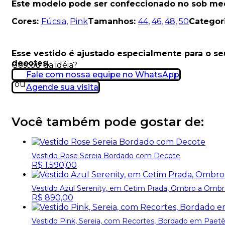
Este modelo pode ser confeccionado no sob med
Cores:
Fúcsia
,
Pink
Tamanhos:
44
,
46
,
48
,
50
Categor
Esse vestido é ajustado especialmente para o s
decotes.
Gostou da idéia?
Fale com nossa equipe no WhatsApp
ou
Agende sua visita
Você também pode gostar de:
Vestido Rose Sereia Bordado com Decote
R$
1.590,00
Vestido Azul Serenity, em Cetim Prada, Ombro a Omb
R$
890,00
Vestido Pink, Sereia, com Recortes, Bordado em Paetê 