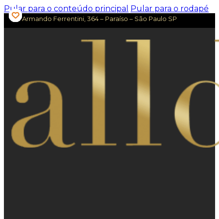
Pular para o conteúdo principal
Pular para o rodapé
Av. Armando Ferrentini, 364 – Paraíso – São Paulo SP