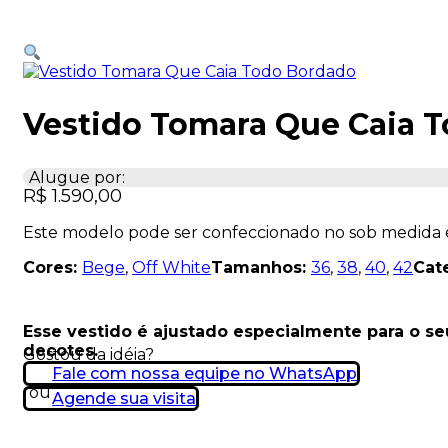
Vestido Tomara Que Caia 
Alugue por:
R$
1.590,00
Este modelo pode ser confeccionado no sob medida
Cores:
Bege
,
Off White
Tamanhos:
36
,
38
,
40
,
42
Cat
Esse vestido é ajustado especialmente para o s
decotes.
Gostou da idéia?
Fale com nossa equipe no WhatsApp
ou
Agende sua visita