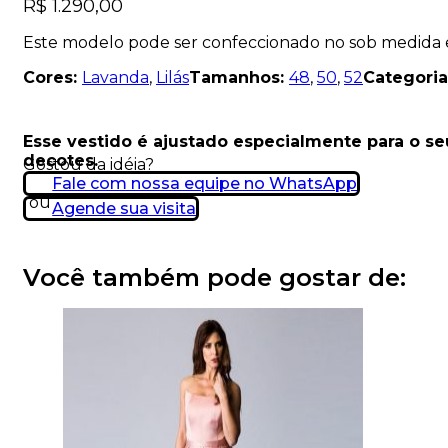
R$
1.290,00
Este modelo pode ser confeccionado no sob medida
Cores:
Lavanda
,
Lilás
Tamanhos:
48
,
50
,
52
Categoria
Esse vestido é ajustado especialmente para o s
decotes.
Gostou da idéia?
Fale com nossa equipe no WhatsApp
ou
Agende sua visita
Você também pode gostar de: