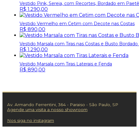
Vestido Pink, Sereia, com Recortes, Bordado em Paetê 
R$
1.290,00
Vestido Vermelho em Cetim com Decote nas Costas
R$
890,00
Vestido Marsala com Tiras nas Costas e Busto Bordado 
R$
1.290,00
Vestido Marsala com Tiras Laterais e Fenda
R$
890,00
Av. Armando Ferrentini, 364 - Paraiso - São Paulo, SP
Agende uma visita a nosso showroom
Nos siga no instagram