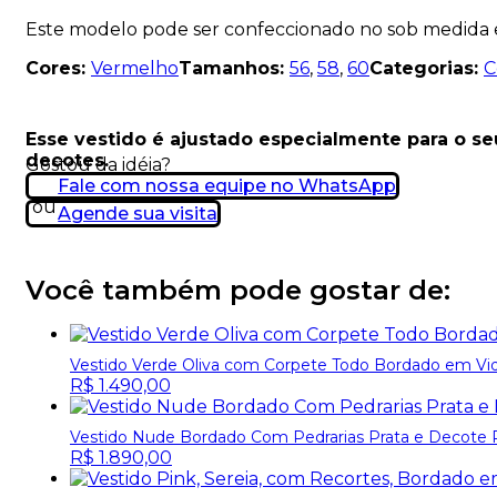
Este modelo pode ser confeccionado no sob medida
Cores:
Vermelho
Tamanhos:
56
,
58
,
60
Categorias:
C
Esse vestido é ajustado especialmente para o s
decotes.
Gostou da idéia?
Fale com nossa equipe no WhatsApp
ou
Agende sua visita
Você também pode gostar de:
Vestido Verde Oliva com Corpete Todo Bordado em Vidri
R$
1.490,00
Vestido Nude Bordado Com Pedrarias Prata e Decote 
R$
1.890,00