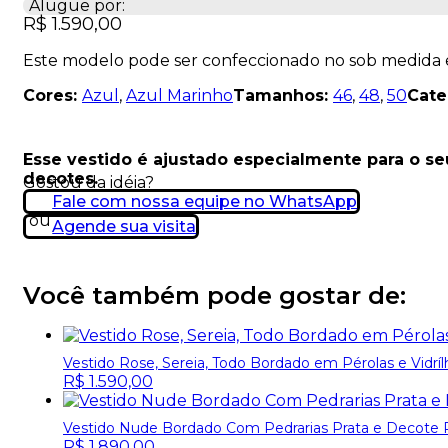
Alugue por:
R$
1.590,00
Este modelo pode ser confeccionado no sob medida
Cores:
Azul
,
Azul Marinho
Tamanhos:
46
,
48
,
50
Cate
Esse vestido é ajustado especialmente para o s
decotes.
Gostou da idéia?
Fale com nossa equipe no WhatsApp
ou
Agende sua visita
Você também pode gostar de:
Vestido Rose, Sereia, Todo Bordado em Pérolas e Vidr
R$
1.590,00
Vestido Nude Bordado Com Pedrarias Prata e Decote 
R$
1.890,00