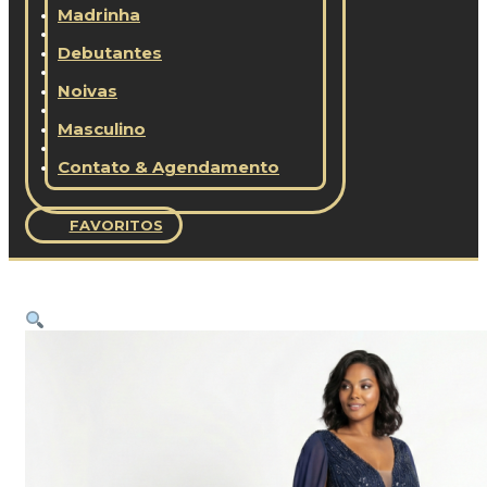
Madrinha
Debutantes
Noivas
Masculino
Contato & Agendamento
FAVORITOS