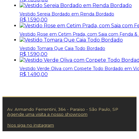
Vestido Sereia Bordado em Renda Bordado
R$
1.590,00
Vestido Rose em Cetim Prada, com Saia com Fenda &
Vestido Tomara Que Caia Todo Bordado
R$
1.590,00
Vestido Verde Oliva com Corpete Todo Bordado em Vidri
R$
1.490,00
Av. Armando Ferrentini, 364 - Paraiso - São Paulo, SP
Agende uma visita a nosso showroom
Nos siga no instagram