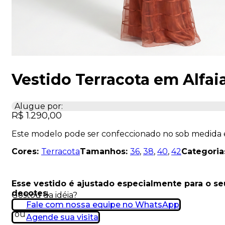
Vestido Terracota em Alfaia
Alugue por:
R$
1.290,00
Este modelo pode ser confeccionado no sob medida
Cores:
Terracota
Tamanhos:
36
,
38
,
40
,
42
Categoria
Esse vestido é ajustado especialmente para o s
decotes.
Gostou da idéia?
Fale com nossa equipe no WhatsApp
ou
Agende sua visita