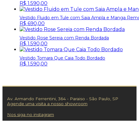
R$
1.590,00
Vestido Fluido em Tule com Saia Ampla e Manga Remo
R$
690,00
Vestido Rose Sereia com Renda Bordada
R$
1.590,00
Vestido Tomara Que Caia Todo Bordado
R$
1.590,00
Av. Armando Ferrentini, 364 - Paraiso - São Paulo, SP
Agende uma visita a nosso showroom
Nos siga no instagram