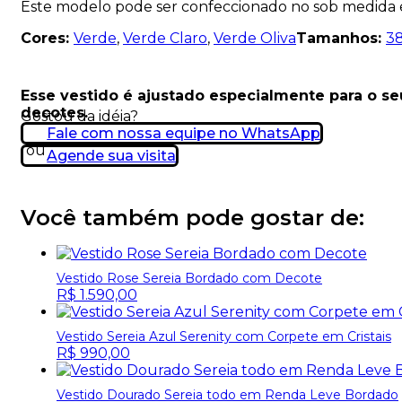
Este modelo pode ser confeccionado no sob medida
Cores:
Verde
,
Verde Claro
,
Verde Oliva
Tamanhos:
3
Esse vestido é ajustado especialmente para o s
decotes.
Gostou da idéia?
Fale com nossa equipe no WhatsApp
ou
Agende sua visita
Você também pode gostar de:
Vestido Rose Sereia Bordado com Decote
R$
1.590,00
Vestido Sereia Azul Serenity com Corpete em Cristais
R$
990,00
Vestido Dourado Sereia todo em Renda Leve Bordado