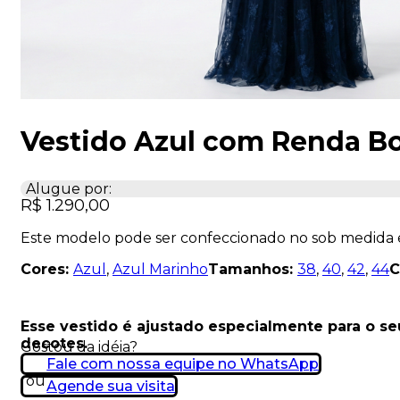
Vestido Azul com Renda Bo
Alugue por:
R$
1.290,00
Este modelo pode ser confeccionado no sob medida
Cores:
Azul
,
Azul Marinho
Tamanhos:
38
,
40
,
42
,
44
C
Esse vestido é ajustado especialmente para o s
decotes.
Gostou da idéia?
Fale com nossa equipe no WhatsApp
ou
Agende sua visita